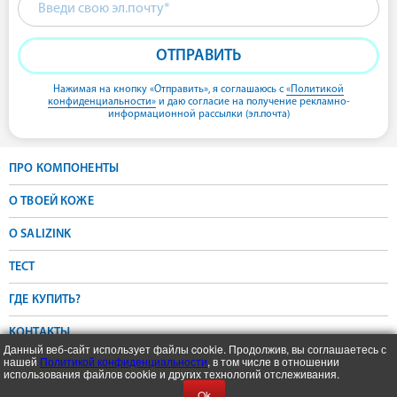
ОТПРАВИТЬ
Нажимая на кнопку «Отправить»,
я соглашаюсь с
«Политикой
конфиденциальности»
и даю согласие на получение рекламно-
информационной рассылки (эл.почта)
ПРО КОМПОНЕНТЫ
О ТВОЕЙ КОЖЕ
О SALIZINK
ТЕСТ
ГДЕ КУПИТЬ?
КОНТАКТЫ
Данный веб-сайт использует файлы cookie. Продолжив, вы соглашаетесь с
нашей
Политикой конфиденциальности
, в том числе в отношении
использования файлов cookie и других технологий отслеживания.
Политика конфиденциальности
Ok
Info@salizink.ru