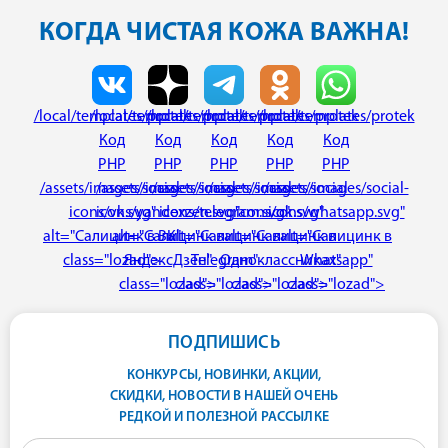
КОГДА ЧИСТАЯ КОЖА ВАЖНА!
/local/templates/protek
/local/templates/protek
/local/templates/protek
/local/templates/protek
/local/templates/protek
Код
Код
Код
Код
Код
PHP
PHP
PHP
PHP
PHP
/assets/images/social-
/assets/images/social-
/assets/images/social-
/assets/images/social-
/assets/images/social-
icons/vk.svg"
icons/yandexzen.svg"
icons/telegram.svg"
icons/ok.svg"
icons/whatsapp.svg"
alt="Салицинк в ВК"
alt="Салицинк в
alt="Салицинк в
alt="Салицинк в
alt="Салицинк в
class="lozad">
ЯндексДзен"
Telegram"
Одноклассниках"
Whatsapp"
class="lozad">
class="lozad">
class="lozad">
class="lozad">
ПОДПИШИСЬ
КОНКУРСЫ, НОВИНКИ, АКЦИИ,
СКИДКИ, НОВОСТИ В НАШЕЙ ОЧЕНЬ
РЕДКОЙ И ПОЛЕЗНОЙ РАССЫЛКЕ