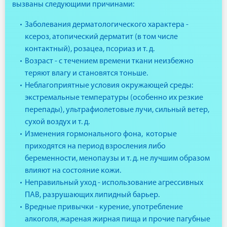
вызваны следующими причинами:
Заболевания дерматологического характера -
ксероз, атопический дерматит (в том числе
контактный), розацеа, псориаз и т. д.
Возраст - с течением времени ткани неизбежно
теряют влагу и становятся тоньше.
Неблагоприятные условия окружающей среды:
экстремальные температуры (особенно их резкие
перепады), ультрафиолетовые лучи, сильный ветер,
сухой воздух и т. д.
Изменения гормонального фона, которые
приходятся на период взросления либо
беременности, менопаузы и т. д. не лучшим образом
влияют на состояние кожи.
Неправильный уход - использование агрессивных
ПАВ, разрушающих липидный барьер.
Вредные привычки - курение, употребление
алкоголя, жареная жирная пища и прочие пагубные