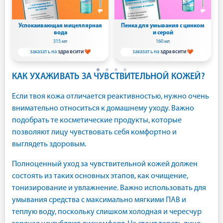
Успокаивающая мицеллярная
Пенка для умывания с цинком
вода
и серой
315 мл
160 мл
заказать на
здравсити
заказать на
здравсити
КАК УХАЖИВАТЬ ЗА ЧУВСТВИТЕЛЬНОЙ КОЖЕЙ?
Если твоя кожа отличается реактивностью, нужно очень
внимательно относиться к домашнему уходу. Важно
подобрать те косметические продукты, которые
позволяют лицу чувствовать себя комфортно и
выглядеть здоровым.
Полноценный уход за чувствительной кожей должен
состоять из таких основных этапов, как очищение,
тонизирование и увлажнение. Важно использовать для
умывания средства с максимально мягкими ПАВ и
теплую воду, поскольку слишком холодная и чересчур