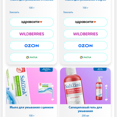
100 г
100 г
Заказать
Заказать
Для жирной и
для всех
комбинированной
типов кожи
кожи
Мыло для умывания с цинком
Салициловый гель для
умывания
100 г
200 мл