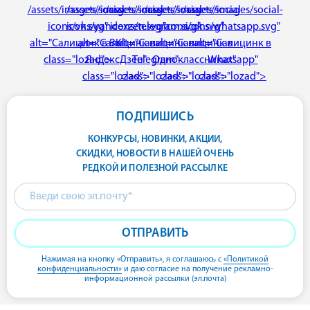
/assets/images/social-
/assets/images/social-
/assets/images/social-
/assets/images/social-
/assets/images/social-
icons/vk.svg"
icons/yandexzen.svg"
icons/telegram.svg"
icons/ok.svg"
icons/whatsapp.svg"
alt="Салицинк в ВК"
alt="Салицинк в
alt="Салицинк в
alt="Салицинк в
alt="Салицинк в
class="lozad">
ЯндексДзен"
Telegram"
Одноклассниках"
Whatsapp"
class="lozad">
class="lozad">
class="lozad">
class="lozad">
ПОДПИШИСЬ
КОНКУРСЫ, НОВИНКИ, АКЦИИ,
СКИДКИ, НОВОСТИ В НАШЕЙ ОЧЕНЬ
РЕДКОЙ И ПОЛЕЗНОЙ РАССЫЛКЕ
ОТПРАВИТЬ
Нажимая на кнопку «Отправить»,
я соглашаюсь с
«Политикой
конфиденциальности»
и даю согласие на получение рекламно-
информационной рассылки (эл.почта)