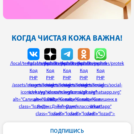
КОГДА ЧИСТАЯ КОЖА ВАЖНА!
/local/templates/protek
/local/templates/protek
/local/templates/protek
/local/templates/protek
/local/templates/protek
Код
Код
Код
Код
Код
PHP
PHP
PHP
PHP
PHP
/assets/images/social-
/assets/images/social-
/assets/images/social-
/assets/images/social-
/assets/images/social-
icons/vk.svg"
icons/yandexzen.svg"
icons/telegram.svg"
icons/ok.svg"
icons/whatsapp.svg"
alt="Салицинк в ВК"
alt="Салицинк в
alt="Салицинк в
alt="Салицинк в
alt="Салицинк в
class="lozad">
ЯндексДзен"
Telegram"
Одноклассниках"
Whatsapp"
class="lozad">
class="lozad">
class="lozad">
class="lozad">
ПОДПИШИСЬ