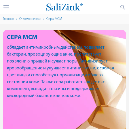
Главная
О компонентах
Сера МСМ
СЕРА МСМ
обладает антимикробным действием, подавляет
бактерии, провоцирующие акне, препятствует
появлению прыщей и сужает поры. Активизирует
кровообращение и улучшает питание кожи, освежая
цвет лица и способствуя нормализации общего
состояния кожи. Также сера работает как детокс-
компонент, выводит токсины и поддерживает
кислородный баланс в клетках кожи.