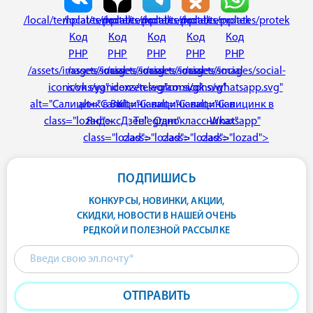
/local/templates/protek
/local/templates/protek
/local/templates/protek
/local/templates/protek
/local/templates/protek
Код
Код
Код
Код
Код
PHP
PHP
PHP
PHP
PHP
/assets/images/social-
/assets/images/social-
/assets/images/social-
/assets/images/social-
/assets/images/social-
icons/vk.svg"
icons/yandexzen.svg"
icons/telegram.svg"
icons/ok.svg"
icons/whatsapp.svg"
alt="Салицинк в ВК"
alt="Салицинк в
alt="Салицинк в
alt="Салицинк в
alt="Салицинк в
class="lozad">
ЯндексДзен"
Telegram"
Одноклассниках"
Whatsapp"
class="lozad">
class="lozad">
class="lozad">
class="lozad">
ПОДПИШИСЬ
КОНКУРСЫ, НОВИНКИ, АКЦИИ,
СКИДКИ, НОВОСТИ В НАШЕЙ ОЧЕНЬ
РЕДКОЙ И ПОЛЕЗНОЙ РАССЫЛКЕ
ОТПРАВИТЬ