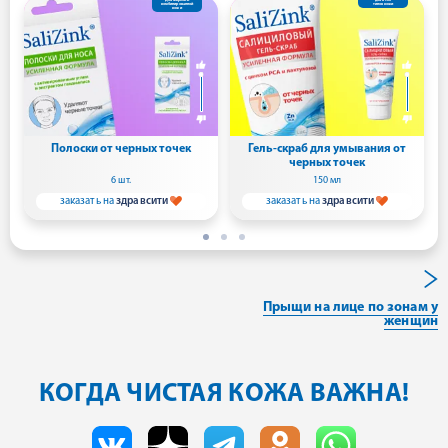
Для жирной и
для всех
комбинированной
типов кожи
кожи
Полоски от черных точек
Гель-скраб для умывания от
черных точек
6 шт.
150 мл
заказать на
здравсити
заказать на
здравсити
Прыщи на лице по зонам у
женщин
КОГДА ЧИСТАЯ КОЖА ВАЖНА!